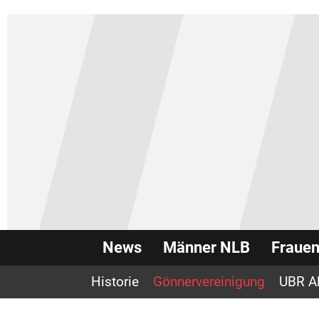
News
Männer NLB
Fraue
Historie
Gönnervereinigung
UBR A