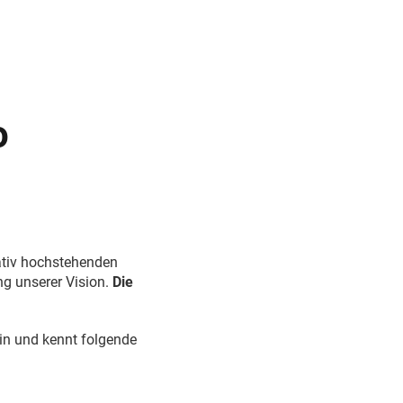
o
tativ hochstehenden
g unserer Vision.
Die
ein und kennt folgende