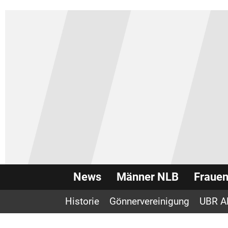
News
Männer NLB
Fraue
Historie
Gönnervereinigung
UBR A