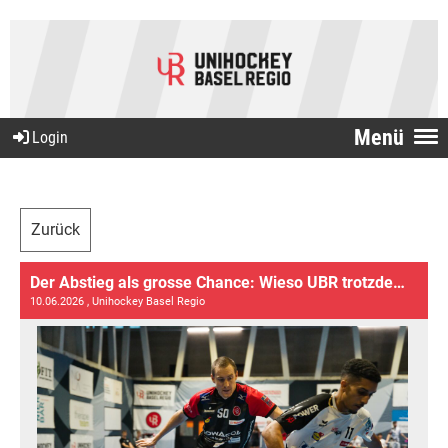
Menü
Login
Zurück
Der Abstieg als grosse Chance: Wieso UBR trotzdem positiv in die Zukunft blickt
10.06.2026
, Unihockey Basel Regio