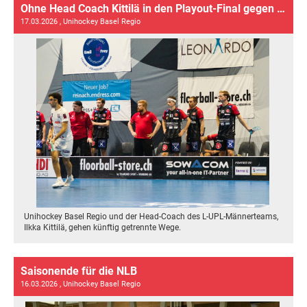
Ohne Head Coach Kittilä in den Playout-Final gegen Chur
17.03.2026
, Unihockey Basel Regio
Unihockey Basel Regio und der Head-Coach des L-UPL-Männerteams,
Ilkka Kittilä, gehen künftig getrennte Wege.
Saisonende für die NLB
16.03.2026
, Unihockey Basel Regio