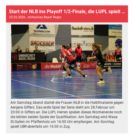
Start der NLB ins Playoff 1/2-Finale, die LUPL spielt ihre letzten beiden Quali Spiele
25.02.2026
, Unihockey Basel Regio
Am Samstag Abend startet die Frauen NLB in die Halbfinalserie gegen
Aergera Giffers. Das erste Spiel der Serie steht am 28.Februar um
20:00 in Giffers an. Die LUPL Herren spielen dieses Wochenende noch
die letzten beiden Spiele der Qualifikation. Am Samstag wird Wasa
St.Gallen im Pfaffenholz um 16:00 Uhr empfangen. Am Sonntag
spielt UBR ebenfalls um 16:00 in Zug.