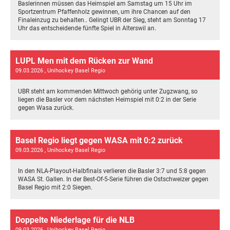
Baslerinnen müssen das Heimspiel am Samstag um 15 Uhr im
Sportzentrum Pfaffenholz gewinnen, um ihre Chancen auf den
Finaleinzug zu behalten.. Gelingt UBR der Sieg, steht am Sonntag 17
Uhr das entscheidende fünfte Spiel in Alterswil an.
LUPL Men mit dem Rücken zur Wand
09.03.2026
, Unihockey Basel Regio
UBR steht am kommenden Mittwoch gehörig unter Zugzwang, so
liegen die Basler vor dem nächsten Heimspiel mit 0:2 in der Serie
gegen Wasa zurück.
Basel Regio liegt gegen WASA mit 0:2 zurück
09.03.2026
, Unihockey Basel Regio
In den NLA-Playout-Halbfinals verlieren die Basler 3:7 und 5:8 gegen
WASA St. Gallen. In der Best-Of-5-Serie führen die Ostschweizer gegen
Basel Regio mit 2:0 Siegen.
Doppelte Niederlage für die NLB
09.03.2026
, Unihockey Basel Regio