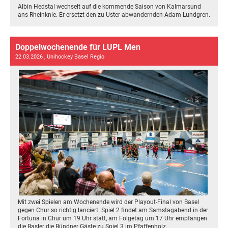
Albin Hedstal wechselt auf die kommende Saison von Kalmarsund
ans Rheinknie. Er ersetzt den zu Uster abwandernden Adam Lundgren.
Doppelwochenende für LUPL Men
22.03.2026
, Unihockey Basel Regio
Mit zwei Spielen am Wochenende wird der Playout-Final von Basel
gegen Chur so richtig lanciert. Spiel 2 findet am Samstagabend in der
Fortuna in Chur um 19 Uhr statt, am Folgetag um 17 Uhr empfangen
die Basler die Bündner Gäste zu Spiel 3 im Pfaffenholz.