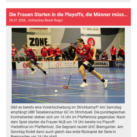
Die Frauen Starten in die Playoffs, die Männer müssen sich im Vorentscheid um einen Playoff Platz behaupten
26.01.2026
, Unihockey Basel Regio
Gibt es bereits eine Vorentscheidung im Strichkampf? Am Samstag
empfängt UBR Tabellennachbar GC im Strichduell. Die punktegleichen
Kontrahenten stehen sich um 16 Uhr im Pfaffenholz gegenüber. Nach
dem Spiel starten die Frauen NLB um 19 Uhr bereits ins Playoff-
Viertelfinal im Pfaffenholz. Die Gegnerin lautet UHC Bremgarten. Am
Sonntag findet dann auch gleich das erste Rückspiel der Serie in
Bremgarten um 16 Uhr statt.