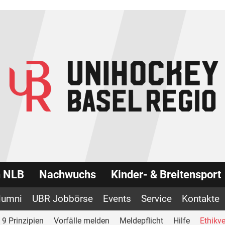
n NLB
Nachwuchs
Kinder- & Breitensport
lumni
UBR Jobbörse
Events
Service
Kontakte
9 Prinzipien
Vorfälle melden
Meldepflicht
Hilfe
Ethikve