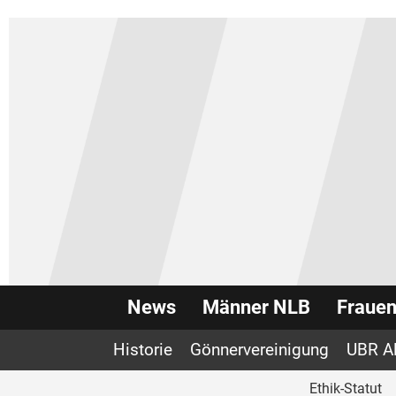
News
Männer NLB
Fraue
Historie
Gönnervereinigung
UBR A
Ethik-Statut