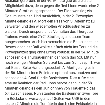
Reaktion gefordert. In der 46. Minute gab es die erste
Möglichkeit dazu, denn gegen die Red Lions wurde eine 2-
Minuten Strafe ausgesprochen. Der Plan war klar, ein
Goal musste her. Und tatsächlich, in der 2. Powerplay
Minute gelang es A. Morf den Pass von S. Altermatt zu
verwerten und den wiederholten Anschlusstreffer zu
erzielen. Durch unsportliches Verhalten des Thurgauer
Trainers wurde eine 2’+2’- Strafe gegen dessen Team
ausgesprochen. Auch hier versuchten die Baslerinnen ihr
Bestes, doch der Ball wollte einfach nicht ins Tor und die
Powerplayzeit ging ohne Erfolg vorüber. In der 54. Minute
schossen die Thurgauerinnen gar noch das 5:3. Mit nur
noch wenigen Minuten Spielzeit bis zum Schlusspfiff, war
auf Basler Seite Handlungsbedarf. A. Morf gelang es in
der 56. Minute einen Freistoss optimal auszunutzen und
schoss das 4. Goal für die Baslerinnen. Dies rufte eine
erneute Reaktion der Red Lions hervor, denn in der 58.
Minuten gelang es den Juniorinnen von Frauenfeld das
6:4 zu schiessen. Nun standen die Baslerinnen zwei Tore
im Rückstand, weswegen auf Seiten von UBR in den
letzten 2 Minuten die Torhüterin durch eine Feldspielerin