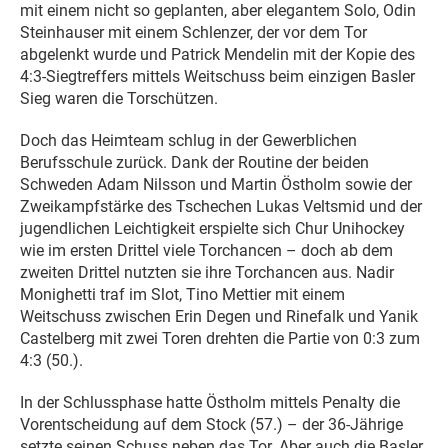
mit einem nicht so geplanten, aber elegantem Solo, Odin
Steinhauser mit einem Schlenzer, der vor dem Tor
abgelenkt wurde und Patrick Mendelin mit der Kopie des
4:3-Siegtreffers mittels Weitschuss beim einzigen Basler
Sieg waren die Torschützen.
Doch das Heimteam schlug in der Gewerblichen
Berufsschule zurück. Dank der Routine der beiden
Schweden Adam Nilsson und Martin Östholm sowie der
Zweikampfstärke des Tschechen Lukas Veltsmid und der
jugendlichen Leichtigkeit erspielte sich Chur Unihockey
wie im ersten Drittel viele Torchancen – doch ab dem
zweiten Drittel nutzten sie ihre Torchancen aus. Nadir
Monighetti traf im Slot, Tino Mettier mit einem
Weitschuss zwischen Erin Degen und Rinefalk und Yanik
Castelberg mit zwei Toren drehten die Partie von 0:3 zum
4:3 (50.).
In der Schlussphase hatte Östholm mittels Penalty die
Vorentscheidung auf dem Stock (57.) – der 36-Jährige
setzte seinen Schuss neben das Tor. Aber auch die Basler