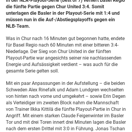
In der NLA-Playout-Serie (best of 7) verliert Basel Regio
die fünfte Partie gegen Chur United 3:4. Somit
unterlagen die Basler in der Playout-Serie mit 1:4 und
müssen nun in die Auf-/Abstiegsplayoffs gegen ein
NLB-Team.
Was in Chur nach 16 Minuten gut begonnen hatte, endete
für Basel Regio nach 60 Minuten mit einer bitteren 3:4-
Niederlage. Der Sieg von Chur United in der fünften
Playout-Partie war angesichts seiner nie nachlassenden
Energie und Aufsässigkeit verdient – was auch für die
gesamte Serie gelten soll.
Mit ein paar Anpassungen in der Aufstellung – die beiden
Schweden Alex Rinefalk und Adam Lundgren wechselten
von hinten nach vorne und umgekehrt – sowie Erin Degen
als Verteidiger im zweiten Block nahm die Mannschaft
von Trainer Ilkka Kittilä die fünfte Playout-Partie in Chur in
Angriff. Mit einem starken Claude Feigenwinter im Basler
Tor und mit drei Toren innert drei Minuten lagen die Basler
nach dem ersten Drittel mit 3:0 in Führung. Jonas Tschan