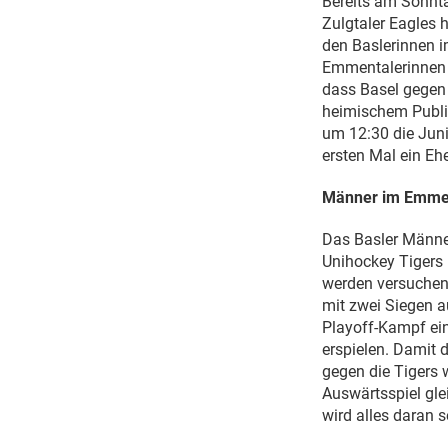
Bereits am Sonnta
Zulgtaler Eagles 
den Baslerinnen 
Emmentalerinnen n
dass Basel gegen 
heimischem Publi
um 12:30 die Jun
ersten Mal ein Eh
Männer im Emment
Das Basler Männer
Unihockey Tigers
werden versuchen 
mit zwei Siegen a
Playoff-Kampf ein
erspielen. Damit d
gegen die Tigers 
Auswärtsspiel gle
wird alles daran 