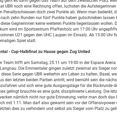
g geht es dann gegen das Team auf dem zweitetzten Platz weit
hat UBR noch eine Rechnung offen, luchsten die Aufsteigerinnen
im Penaltyschiessen doch zwei Punkte ab. Wenn man bedenkt, da
ach zehn Runden nur fünf Punkte haben gutschrieben lassen kön
diese Gegnerinnen keine weiteren Punkte liegenlassen wollen. D
kum wird im Sportzentrum Pfaffenholz um 17:00 Uhr angepfiffe
iorinnen U21 gegen den UHC Laupen im Einsatz. Ab 15:00 Uhr 
emaligen Spiel statt.
al - Cup-Halbfinal zu Hause gegen Zug United
 Team trifft am Samstag, 25.11 um 19:00 in der Espace Arena i
 Langnau. Die Emmentaler gingen zuletzt zweimal als Sieger vo
diese Serie gegen UBR weiterhin am Leben zu halten. Basel, we
us den letzten beiden Partien antritt, wird bemüht sein die näch
zufahren und sich eine gute Ausgangslage für die Rückrunde de
ies gelingt brauchte es eine gute, disziplinierte Leistung. Die l
wecken nämlich nicht nur gute Erinnerung, verlor man doch das l
ich mit 1:11. Man darf also gewarnt sein vor der Offensivpower 
setzten dies zu verhindern und selbst als Sieger vom Platz zu ge