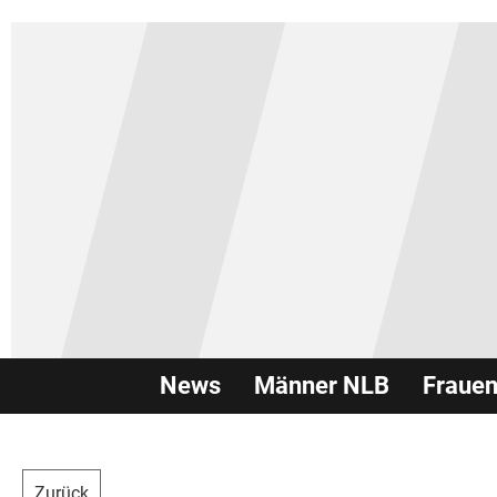
News
Männer NLB
Fraue
Zurück