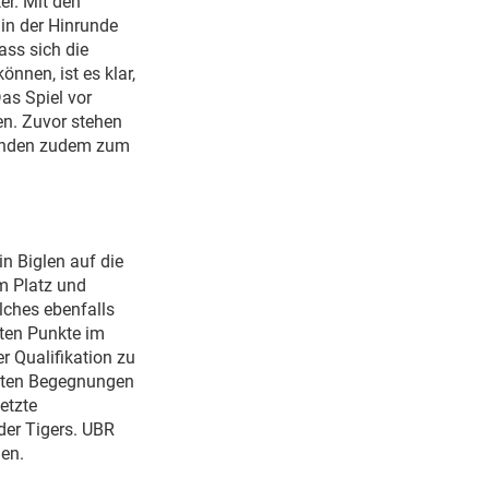
er. Mit den
 in der Hinrunde
ss sich die
nen, ist es klar,
as Spiel vor
n. Zuvor stehen
finden zudem zum
n Biglen auf die
m Platz und
lches ebenfalls
sten Punkte im
r Qualifikation zu
etzten Begegnungen
etzte
der Tigers. UBR
hen.