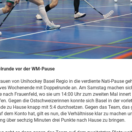
elrunde vor der WM-Pause
Frauen von Unihockey Basel Regio in die verdiente Nati-Pause geh
sives Wochenende mit Doppelrunde an. Am Samstag machen sich
se nach Frauenfeld, wo sie um 14:00 Uhr zum zweiten Mal innert 
ffen. Gegen die Ostschweizerinnen konnte sich Basel in der vorle
nde zu Hause knapp mit 5:4 durchsetzen. Gegen das Team, das 
f dem Konto hat, gilt es nun, die Verhältnisse klar zu machen un
ng über sechzig Minuten drei Punkte nach Hause zu bringen.