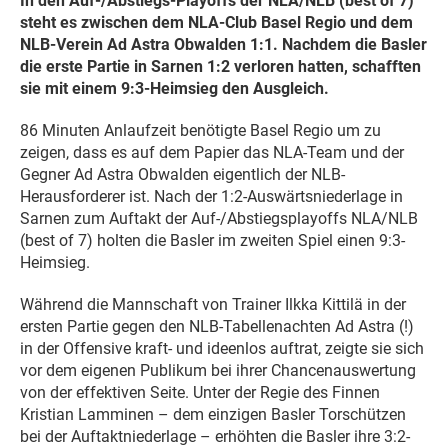
In den Auf-/Abstiegs-Playoffs der NLA/NLB (best of 7)
steht es zwischen dem NLA-Club Basel Regio und dem
NLB-Verein Ad Astra Obwalden 1:1. Nachdem die Basler
die erste Partie in Sarnen 1:2 verloren hatten, schafften
sie mit einem 9:3-Heimsieg den Ausgleich.
86 Minuten Anlaufzeit benötigte Basel Regio um zu
zeigen, dass es auf dem Papier das NLA-Team und der
Gegner Ad Astra Obwalden eigentlich der NLB-
Herausforderer ist. Nach der 1:2-Auswärtsniederlage in
Sarnen zum Auftakt der Auf-/Abstiegsplayoffs NLA/NLB
(best of 7) holten die Basler im zweiten Spiel einen 9:3-
Heimsieg.
Während die Mannschaft von Trainer Ilkka Kittilä in der
ersten Partie gegen den NLB-Tabellenachten Ad Astra (!)
in der Offensive kraft- und ideenlos auftrat, zeigte sie sich
vor dem eigenen Publikum bei ihrer Chancenauswertung
von der effektiven Seite. Unter der Regie des Finnen
Kristian Lamminen – dem einzigen Basler Torschützen
bei der Auftaktniederlage – erhöhten die Basler ihre 3:2-