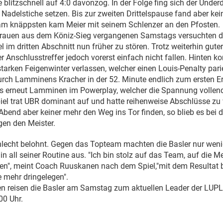
e blitzschnell auf 4:0 davonzog. In der Folge fing sich der Unde
 Nadelstiche setzen. Bis zur zweiten Drittelspause fand aber kei
 am knäppsten kam Meier mit seinem Schlenzer an den Pfosten.
rtrauen aus dem Köniz-Sieg vergangenen Samstags versuchten d
 im dritten Abschnitt nun früher zu stören. Trotz weiterhin guter
r Anschlusstreffer jedoch vorerst einfach nicht fallen. Hinten k
starken Feigenwinter verlassen, welcher einen Louis-Penalty pari
rch Lamminens Kracher in der 52. Minute endlich zum ersten Er
es erneut Lamminen im Powerplay, welcher die Spannung vollen
iel trat UBR dominant auf und hatte reihenweise Abschlüsse zu 
Abend aber keiner mehr den Weg ins Tor finden, so blieb es bei d
gen den Meister.
lecht belohnt. Gegen das Topteam machten die Basler nur wenig
 in all seiner Routine aus. "Ich bin stolz auf das Team, auf die Me
en", meint Coach Ruuskanen nach dem Spiel,"mit dem Resultat bi
e mehr dringelegen".
en reisen die Basler am Samstag zum aktuellen Leader der LUPL
00 Uhr.