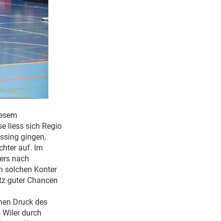
iesem
 liess sich Regio
essing gingen,
hter auf. Im
ers nach
en solchen Konter
tz guter Chancen
ohen Druck des
 Wiler durch