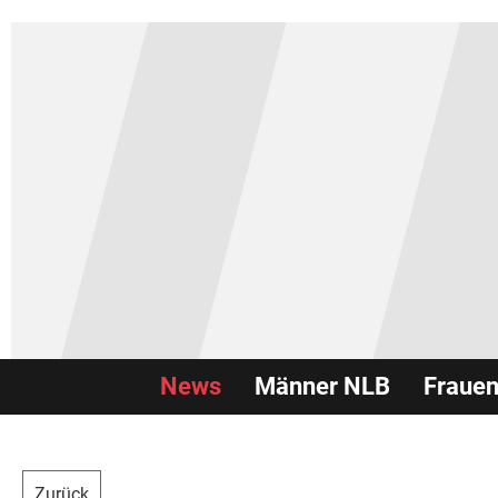
News
Männer NLB
Fraue
Zurück