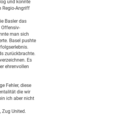
rdog und konnte
n Regio-Angriff
ie Basler das
 Offensiv-
onnte man sich
erte. Basel pushte
folgserlebnis.
ds zurückbrachte.
verzeichnen. Es
er ehrenvollen
e Fehler, diese
ntalität die wir
n ich aber nicht
, Zug United.