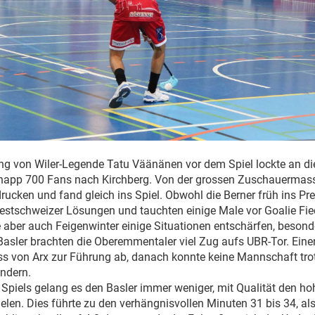
ng von Wiler-Legende Tatu Väänänen vor dem Spiel lockte an d
app 700 Fans nach Kirchberg. Von der grossen Zuschauermasse
rucken und fand gleich ins Spiel. Obwohl die Berner früh ins Pr
stschweizer Lösungen und tauchten einige Male vor Goalie Fiec
aber auch Feigenwinter einige Situationen entschärfen, besond
 Basler brachten die Oberemmentaler viel Zug aufs UBR-Tor. Ein
ss von Arx zur Führung ab, danach konnte keine Mannschaft tro
ndern.
 Spiels gelang es den Basler immer weniger, mit Qualität den h
len. Dies führte zu den verhängnisvollen Minuten 31 bis 34, als