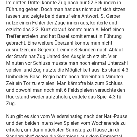
Im dritten Drittel konnte Zug nach nur 52 Sekunden in
Führung gehen. Doch man hat das nicht auf sich sitzen
lassen und zeigte bald darauf eine Antwort. S. Gerber
nutze einen Fehler der Zugerinnen aus, konterte und
erzielte das 2:2. Kurz darauf konnte auch A. Morf einen
Treffer erzielen und hat Basel somit erneut in Führung
gebracht. Eine weitere Überzahl konnte man nicht
ausnutzen, im Gegenteil. einige Sekunden nach Ablauf
der Strafe hat Zug United den Ausgleich erzielt. Vier
Minuten vor Schluss musste man noch einmal Unterzahl
spielen, und Zug nutzte die Möglichkeit aus. Es stand 4:3.
Unihockey Basel Regio hatte noch dreieinhalb Minuten
Zeit ein Tor zu erzielen. Man kämpfte bis zum Schluss
und obwohl man noch mit 6 Feldspielern versuchte den
Rückstand wieder aufzuholen, endete das Spiel 4:3 für
Zug.
Nun gilt es sich vom Wiedereinstieg nach der Nati-Pause
und den beiden intensiven Spielen vom Wochenende zu
erholen, um dann nächsten Samstag zu Hause „in dr
Sandgruebe“ gegen die Skorpions aus dem Emmental