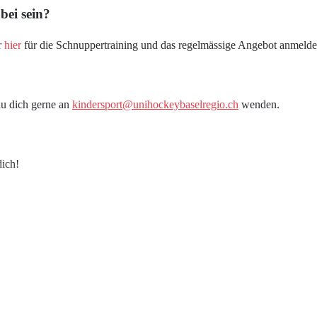
bei sein?
r
hier
für die Schnuppertraining und das regelmässige Angebot anmelde
du dich gerne an
kindersport@unihockeybaselregio.ch
wenden.
dich!