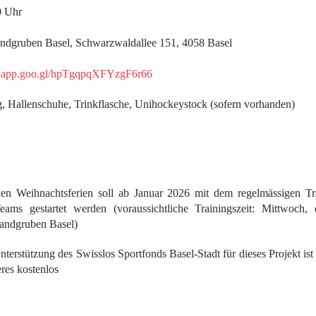
0 Uhr
andgruben Basel, Schwarzwaldallee 151, 4058 Basel
ps.app.goo.gl/hpTgqpqXFYzgF6r66
g, Hallenschuhe, Trinkflasche, Unihockeystock (sofern vorhanden)
en Weihnachtsferien soll ab Januar 2026 mit dem regelmässigen Tra
ams gestartet werden (voraussichtliche Trainingszeit: Mittwoch,
Sandgruben Basel)
terstützung des Swisslos Sportfonds Basel-Stadt für dieses Projekt ist
eres kostenlos