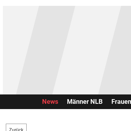
News
Männer NLB
Fraue
Zurück