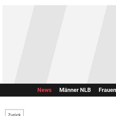
News
Männer NLB
Fraue
Zurück