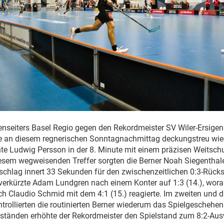
nseiters Basel Regio gegen den Rekordmeister SV Wiler-Ersigen
se an diesem regnerischen Sonntagnachmittag deckungstreu wie
te Ludwig Persson in der 8. Minute mit einem präzisen Weitsc
sem wegweisenden Treffer sorgten die Berner Noah Siegenthaler
chlag innert 33 Sekunden für den zwischenzeitlichen 0:3-Rück
verkürzte Adam Lundgren nach einem Konter auf 1:3 (14.), worau
 Claudio Schmid mit dem 4:1 (15.) reagierte. Im zweiten und dr
trollierten die routinierten Berner wiederum das Spielgeschehen.
ständen erhöhte der Rekordmeister den Spielstand zum 8:2-Aus