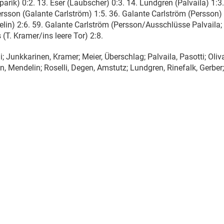
arik) 0:2. 13. Eser (Laubscher) 0:3. 14. Lundgren (Palvaila) 1:3
Persson (Galante Carlström) 1:5. 36. Galante Carlström (Persson) 
n) 2:6. 59. Galante Carlström (Persson/Ausschlüsse Palvaila; 
s (T. Kramer/ins leere Tor) 2:8.
; Junkkarinen, Kramer; Meier, Überschlag; Palvaila, Pasotti; Oliv
 Mendelin; Roselli, Degen, Amstutz; Lundgren, Rinefalk, Gerber