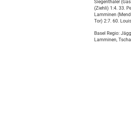
Siegenthaler (Gasp
(Ziehli) 1:4. 33. 
Lamminen (Mendeli
Tor) 2:7. 60. Loui
Basel Regio: Jäggi
Lamminen, Tschan,