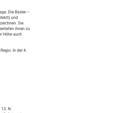
lage. Die Basler –
letzt) und
zeichnen. Sie
erliefen ihnen zu
ser Höhe auch
egio. In der 4.
 13. N.