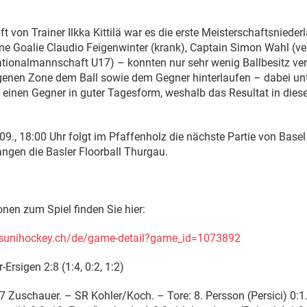
 von Trainer Ilkka Kittilä war es die erste Meisterschaftsnieder
e Goalie Claudio Feigenwinter (krank), Captain Simon Wahl (ver
tionalmannschaft U17) – konnten nur sehr wenig Ballbesitz ver
genen Zone dem Ball sowie dem Gegner hinterlaufen – dabei unt
n einen Gegner in guter Tagesform, weshalb das Resultat in die
., 18:00 Uhr folgt im Pfaffenholz die nächste Partie von Basel R
gen die Basler Floorball Thurgau.
onen zum Spiel finden Sie hier:
ssunihockey.ch/de/game-detail?game_id=1073892
-Ersigen 2:8 (1:4, 0:2, 1:2)
7 Zuschauer. – SR Kohler/Koch. – Tore: 8. Persson (Persici) 0:1.