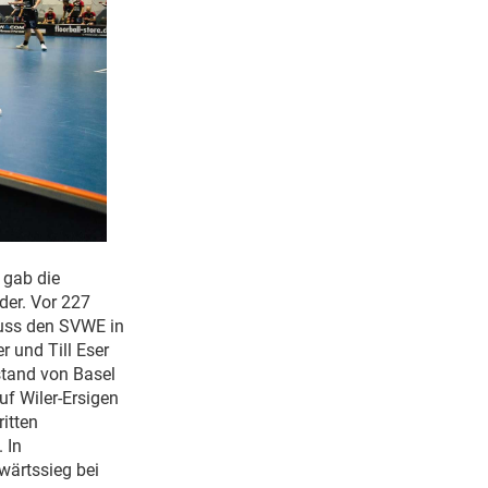
 gab die
der. Vor 227
huss den SVWE in
 und Till Eser
stand von Basel
f Wiler-Ersigen
itten
 In
wärtssieg bei