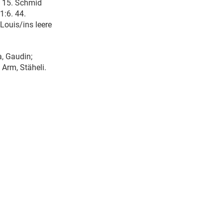
. 15. Schmid
1:6. 44.
Louis/ins leere
a, Gaudin;
; Arm, Stäheli.