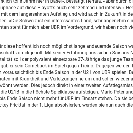
klich tolle Jahre hier in Basel», bestätigt Herrala, «aber durch 
uphase auf diese Playoffs auch sehr zehrend und intensiv.» Her
h mit dem langersehnten Aufstieg und wird auch in Zukunft in de
den. «Die Schweiz ist ein interessantes Land, sehr angenehm si
an steht für mich aber UBR im Vordergrund, wir haben noch viel
ür diese hoffentlich noch möglichst lange andauernde Saison 
nschaft zurückgeholt. Mit seiner Erfahrung aus sieben Saisons 
alität soll der polyvalent einsetzbare 37-Jährige das junge Tea
r gab er sein Comeback im Spiel gegen Ticino. Dagegen werden
voraussichtlich bis Ende Saison in der U21 von UBR spielen. B
naten mit Krankheit und Verletzungen herum und sollen wieder 
öhnt werden. Dies jedoch direkt in einer zweiten Aufstiegsmis
 die U21B in die höchste Spielklasse aufsteigen. Mario Peter u
bis Ende Saison nicht mehr für UBR im Einsatz stehen. Da sie be
key Fricktal in der 1. Liga absolvierten, werden sie nun auch di