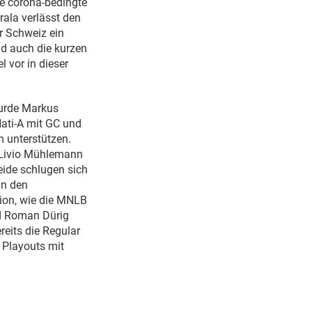
die corona-bedingte
rala verlässt den
r Schweiz ein
nd auch die kurzen
 vor in dieser
wurde Markus
Nati-A mit GC und
m unterstützen.
 Livio Mühlemann
eide schlugen sich
an den
sion, wie die MNLB
nd Roman Dürig
reits die Regular
e Playouts mit