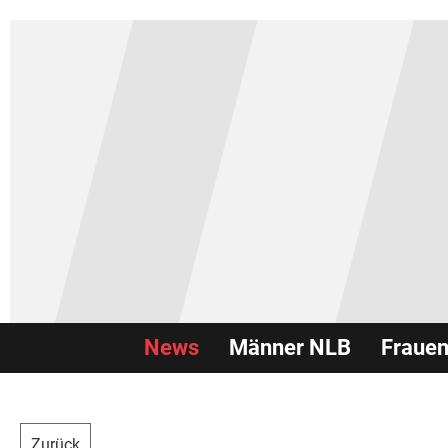
News
Männer NLB
Fraue
Zurück