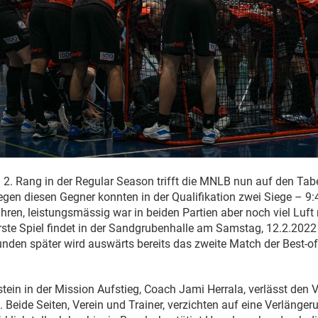
2. Rang in der Regular Season trifft die MNLB nun auf den Ta
gen diesen Gegner konnten in der Qualifikation zwei Siege – 9
ahren, leistungsmässig war in beiden Partien aber noch viel Luf
ste Spiel findet in der Sandgrubenhalle am Samstag, 12.2.202
tunden später wird auswärts bereits das zweite Match der Best-of
stein in der Mission Aufstieg, Coach Jami Herrala, verlässt den
. Beide Seiten, Verein und Trainer, verzichten auf eine Verlänger