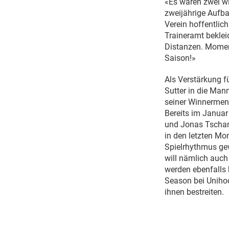
«Es waren zwei wir
zweijährige Aufba
Verein hoffentlic
Traineramt beklei
Distanzen. Moment
Saison!»
Als Verstärkung f
Sutter in die Man
seiner Winnerment
Bereits im Janua
und Jonas Tschan 
in den letzten Mo
Spielrhythmus gew
will nämlich auch
werden ebenfalls 
Season bei Unihoc
ihnen bestreiten.